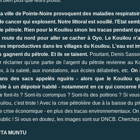
 bien plus que leurs profits.
r la ville de Pointe-Noire provoquent des maladies respirato
 cancer qui explosent. Notre littoral est souillé. l'Etat se
le pétrole. Rien pour le Kouilou sinon les tracas pendant qu
a route du nord pour aller se cacher à Oyo. Le Kouilou n'
enues improductives dans les villages du Kouilou. L'eau est
is gagnent du pétrole.
Et ils se taisent.
Pourtant, Denis Sassou
ur réclamer qu'une partie de l'argent du pétrole revienne au K
, à la saleté, aux inondations, aux écoles délabrées, etc.
On 
ans des sacs appelés nguiris - alors que le Kouilou qu
mble à un dépotoir habité - notamment en ce qui concerne 
 font-ils ? Sont-ils corrompus ? Sont-ils des poltrons ? Si vou
, c'est triste ! Avec la crise pétrolière due à la baisse du pri
de crise économique - en plus des tracas environnementaux. On s
public ! Si vous en doutez, les images sont sur DNCB. Cherchez 
UTA MUNTU