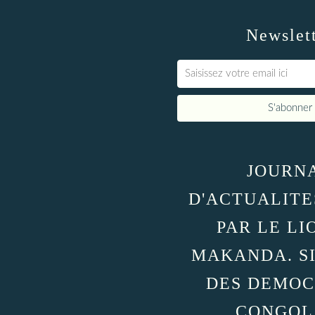
Newslet
JOURN
D'ACTUALITE
PAR LE LI
MAKANDA. S
DES DEMOC
CONGOL