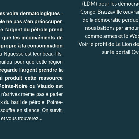
(LDM) pour les démocrat
Congo-Brazzaville œuvran
ires voire dermatologiques -
de la démocratie perdue
mble ne pas s'en préoccuper.
nous battons par amour
e l'argent du pétrole prend
comme armes et le Web
a que les inconvénients de
Voir le profil de
Le Lion d
 impropre à la consommation
sur le portail O
 Nguesso est leur beau-fils.
ouilou pour que cette région
regarde l'argent prendre la
i produit cette ressource
Pointe-Noire ou Viaudo est
s n'arrivez même pas à parler
x du baril de pétrole, Pointe-
ouffre en silence. On survit.
et vous trouverez...