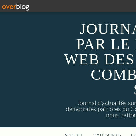
JOURN
PAR LE
WEB DES
COMB
Journal d'actualités 
démocrates patriotes du C
nous batto
ACCUEIL
CATÉGORIES
C