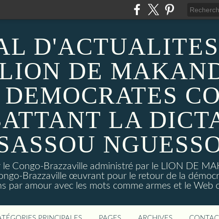
AL D'ACTUALITES
 LION DE MAKAND
 DEMOCRATES C
ATTANT LA DICT
SASSOU NGUESS
sur le Congo-Brazzaville administré par le LION DE 
ongo-Brazzaville œuvrant pour le retour de la démoc
ns par amour avec les mots comme armes et le Web c
ATÉGORIES PRINCIPALES
PAGES
ARCHIVES
CONTAC