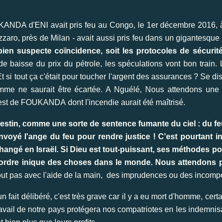
NDA d'ENI avait pris feu au Congo, le 1er décembre 2016, à 
zzaro, près de Milan - avait aussi pris feu dans un gigantesque
ien suspecte coïncidence, soit les protocoles de sécurité
e baisse du prix du pétrole, les spéculations vont bon train.
t si tout ça c'était pour toucher l'argent des assurances ? Se di
'homme ne saurait être écartée. A Nguélé, Nous attendons une
i est de FOUKANDA dont l'incendie aurait été maîtrisé.
estin, comme une sorte de sentence fumante du ciel : du feu 
voyé l'ange du feu pour rendre justice ! C'est pourtant i
 changé en Israël. Si Dieu est tout-puissant, ses méthodes po
 l'ordre inique des choses dans le monde. Nous attendons 
ut pas avec l'aide de la main, des imprudences ou des incomp
 fait délibéré, c'est très grave car il y a eu mort d'homme, ce
travail de notre pays protégera nos compatriotes en les indemnis