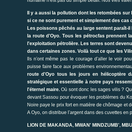
humaine n'est pas du simple bétail. Nos vies valent
Il y a aussi la pollution dont les retombées su
si ce ne sont purement et simplement des cas de
Les poissons pêchés au large sentent paraît-il 
la route d'Oyo. Tous les pétrocfas prennent l
l'exploitation pétrolière. Les terres sont dev
dans certaines zones. Voilà tout ce que les Vil
Ils n'ont même pas le courage d'aller le voir po
puisse faire face aux problèmes environnementaux
route d'Oyo tous les jours en hélicoptère d
stratégique et essentielle à notre pays resse
l'éternel maire.
Où sont donc les sages vilis ? Que
devant Sassou pour évoquer les problèmes du Kouilou
Noire paye le prix fort en matière de chômage et 
A Oyo, on distribue l'argent dans des cuvettes en 
LION DE MAKANDA, MWAN' MINDZUMB', MB