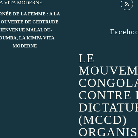
RNÉE DE LA FEMME : A LA
OUVERTE DE GERTRUDE
BIENVENUE MALALOU-
Facebo
OUMBA, LA KIMPA VITA
MODERNE
LE
MOUVEM
CONGOL
CONTRE 
DICTATU
(MCCD)
ORGANIS