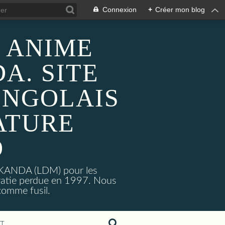
Connexion
+
Créer mon blog
 ANIME
A. SITE
ONGOLAIS
ATURE
O
MAKANDA (LDM) pour les
ratie perdue en 1997. Nous
omme fusil.
T