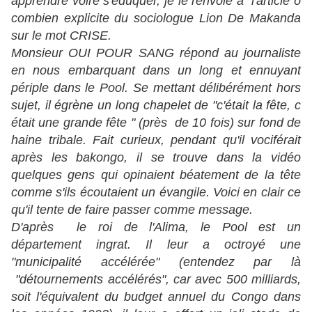
apprendre voire s'éduquer, je le renvoie à l'article ô
combien explicite du sociologue Lion De Makanda
sur le mot CRISE.
Monsieur OUI POUR SANG répond au journaliste
en nous embarquant dans un long et ennuyant
périple dans le Pool. Se mettant délibérément hors
sujet, il égrène un long chapelet de "c'était la fête, c
était une grande fête " (près de 10 fois) sur fond de
haine tribale. Fait curieux, pendant qu'il vociférait
après les bakongo, il se trouve dans la vidéo
quelques gens qui opinaient béatement de la tête
comme s'ils écoutaient un évangile. Voici en clair ce
qu'il tente de faire passer comme message.
D'après le roi de l'Alima, le Pool est un
département ingrat. Il leur a octroyé une
"municipalité accélérée" (entendez par là
"détournements accélérés", car avec 500 milliards,
soit l'équivalent du budget annuel du Congo dans