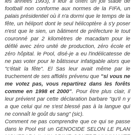
les années 1993), il leur a offert un joli stade de
football non conforme aux normes de la FIFA, un
palais présidentiel où il n'a dormi que le temps de la
fête, un héliport dont le seul hélicoptère à s'y poser
n'est que le sien, un bâtiment de préfecture le tout
couronné par 2 kilomètres de macadam pour le
défilé avec zéro unité de production, zéro école et
zéro hôpital. le Pool, disé-je a eu l'indélicatesse de
ne pas voter pour le bâtisseur infatigable alors que
"c'était la fête". El Sas leur avait même par le
truchement de ses affidés prévenu que
"si vous ne
me votez pas, vous repartirez dans les forêts
comme en 1998 et 2000"
. Pour être plus clair, il
leur prévient par cette déclaration barbare "qu'il n y
a que celui qui ne s'est blessé pas à la langue qui
ne connaît le goût du sang" (sic).
Comment ne pas comprendre que ce qui se passe
dans le Pool est un GENOCIDE SELON LE PLAN