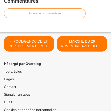
Commentaires
Ajouter un commentaire
< POOL/GENOCIDE ET
MARCHE DU 26
DEPEUPLEMENT : POUR
NOVEMBRE AVEC DEPOT
LES CONGOLAIS, IL Y A
DE GERBE DE FLEURS EN
PLUS QUE CRISE
HOMMAGE A NOS
PUISQU'IL Y A
MARTYRS >
Hébergé par Overblog
HOLOCAUSTE
Top articles
Pages
Contact
Signaler un abus
C.G.U.
Cookies et données personnelles