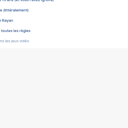
e (littéralement)
im Rayan
 toutes les règles
s les jeux vidéo
us choquant de Rockstar ? - Le scandale BULLY
e plus moche de Steam
du RÊVE tourne au CAUCHEMAR
pendant 8 heures
it… à tort
umiliés par un jeu vidéo
ire - Final Fantasy 8
ti un empire - Age of Empires