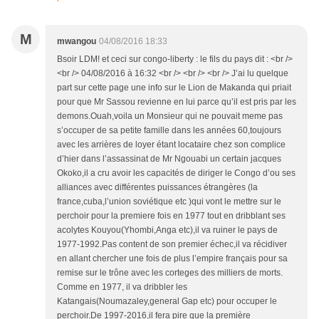
M
mwangou
04/08/2016 18:33
Bsoir LDM! et ceci sur congo-liberty : le fils du pays dit : <br />
<br /> 04/08/2016 à 16:32 <br /> <br /> <br /> J’ai lu quelque
part sur cette page une info sur le Lion de Makanda qui priait
pour que Mr Sassou revienne en lui parce qu’il est pris par les
demons.Ouah,voila un Monsieur qui ne pouvait meme pas
s’occuper de sa petite famille dans les années 60,toujours
avec les arrières de loyer étant locataire chez son complice
d’hier dans l’assassinat de Mr Ngouabi un certain jacques
Okoko,il a cru avoir les capacités de diriger le Congo d’ou ses
alliances avec différentes puissances étrangères (la
france,cuba,l’union soviétique etc )qui vont le mettre sur le
perchoir pour la premiere fois en 1977 tout en dribblant ses
acolytes Kouyou(Yhombi,Anga etc),il va ruiner le pays de
1977-1992.Pas content de son premier échec,il va récidiver
en allant chercher une fois de plus l’empire français pour sa
remise sur le trône avec les corteges des milliers de morts.
Comme en 1977, il va dribbler les
Katangais(Noumazaley,general Gap etc) pour occuper le
perchoir.De 1997-2016,il fera pire que la première