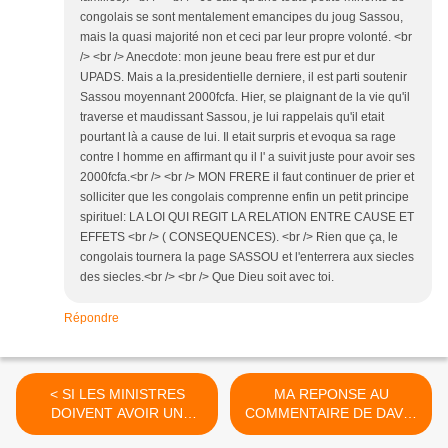
congolais se sont mentalement emancipes du joug Sassou,
mais la quasi majorité non et ceci par leur propre volonté. <br
/> <br /> Anecdote: mon jeune beau frere est pur et dur
UPADS. Mais a la.presidentielle derniere, il est parti soutenir
Sassou moyennant 2000fcfa. Hier, se plaignant de la vie qu'il
traverse et maudissant Sassou, je lui rappelais qu'il etait
pourtant là a cause de lui. Il etait surpris et evoqua sa rage
contre l homme en affirmant qu il l' a suivit juste pour avoir ses
2000fcfa.<br /> <br /> MON FRERE il faut continuer de prier et
solliciter que les congolais comprenne enfin un petit principe
spirituel: LA LOI QUI REGIT LA RELATION ENTRE CAUSE ET
EFFETS <br /> ( CONSEQUENCES). <br /> Rien que ça, le
congolais tournera la page SASSOU et l'enterrera aux siecles
des siecles.<br /> <br /> Que Dieu soit avec toi.
Répondre
< SI LES MINISTRES
MA REPONSE AU
DOIVENT AVOIR UN
COMMENTAIRE DE DAVID
CHAMP, IL FAUT LES
>