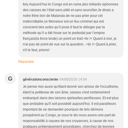
fois.Aujourd’hui le Congo est en ruine,des millards siphonnes
des caisses de l’état sans pitié et sans sourciller.Je dirais a
notre frère lion de Malanda de ne pas prier pour cet
indécrottable,ce Monsieur est un fou-criminel qui est
conscient des actes qu’il pose.Il faut le déloger par la
méthode qu’il a été hisse sur le pedestal par l’empire
français(la force brute) un point un trait.<br /> Quant à moi, je
n'ai pas de point de vue sur la question...<br /> Quant à prier,
s'il le faut, prions!
Répondre
G
générationconsciente
04/08/2016 14:54
Je pense moi aussi qu'étant donné son amour de l'occultisme,
étant la petitesse de son âme, sassou s'est certainement
embarqué dans des laisons spirtuelles perilleuses. Et est plus
que probable qu'il soit possédé aujourd'hui. Il est parailleurs
important de se demander pourquoi de tels démons
prospèrent au Congo, je vous le dis nous avons une part de
responsabilité à causes de nos croyances, à cause de nos
pratiques prétenduement ancestrales, cherchez de bonnes