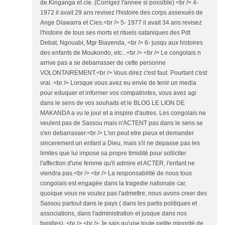
de.Kinganga et cie. (Corrigez l'annee si possible) <br /> 4-
1972 il avait 29 ans revisez l'histoire des corps assexués de
Ange Diawarra et Cies.<br /> 5- 1977 il avait 34 ans revisez
l'histoire de tous ses morts et rituels sataniques des Pdt
Debat, Ngouabi, Mgr Biayenda, <br /> 6- jusqu aux histoires
des enfants de Moukondo, etc...<br /> <br /> Le congolais n
arrive pas a se debarrasser de cette personne
VOLONTAIREMENT.<br /> Vous direz c'est faut. Pourtant c'est
vrai. <br /> Lorsque vous avez eu envie de tenir un media
pour eduquer et informer vos compatriotes, vous avez agi
dans le sens de vos souhaits et le BLOG LE LION DE
MAKANDA a vu le jour et a inspire d'autres. Les congolais ne
veulent pas de Sassou mais n'ACTENT pas dans le sens se
s'en debarrasser.<br /> L'on peut etre pieux et demander
sincerement un enfant a Dieu, mais s'il ne depasse pas les
limites que lui impose sa propre timidité pour solliciter
l'affection d'une femme qu'il admire et ACTER, l'enfant ne
viendra pas.<br /> <br /> La responsabilité de nous tous
congolais est engagée dans la tragedie nationale car,
quoique vous ne voulez pas l'admettre, nous avons creer des
Sassou partout dans le pays ( dans les partis politiques et
associations, dans l'administration et jusque dans nos
familles). <br /> <br /> Je sais qu'une toute petite minorité de