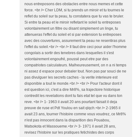
nous entreposons des obstacles entre nous memes et cette
force. <br /> Cher LDM, si tu prends un miroir et tu tournes le
reflet du soleil sur ta peau, tu constatera que tu vas te bruler.
Si entre ta peau et le miroir refletant le soleil tu entreposes
volontairement un filtre ou disant simplement un linge, tu
attenueras l'effet du soleil et si par extension tu entreposes
avec des couvertures, assurement ta peau ne resentiras plus
l'effet du soleil.<br /> <br /> Il faut dire ceci pour aider l'homme
congolais a sortir des tenebres dans lesquelles il s'est
volontairement engoufré, poussé peut etre par des
compatriotes calculateurs. Malheureusement, on n a ni temps
ni assez d espace pour debaler tout. Non pas par souci de ne
pas divulguer les secrets caches - la verite interieure est
disponible a tout le monde.<br /> <br /> Pour l'acteur dont il
est question ici, c'est a dire Mr8%, sa trajectoire historique
contredit les revelations dont tu fais etat tel que vu dans ton
reve. <br /> 1- 1963 il avait 20 ans pourtant faisait il deja
preuve de ruse et Pdt Youlou en sait qlqch.<br /> 2-1965 il
avait 23 ans, tourner l'histoire comme vous voudrez, ce Mr8%
n'est pas innocent dans la disparition des Pouabou,
Matsokota et Massoueme.<br /> 3- 1971 il avait 28 ans,
revisez l'histoire sur les pratiques fetichistes des corps