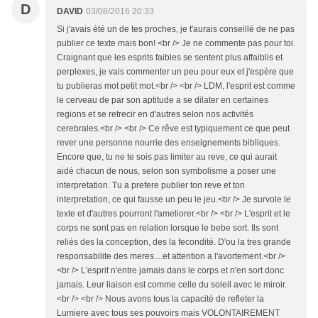
D
DAVID
03/08/2016 20:33
Si j'avais été un de tes proches, je t'aurais conseillé de ne pas
publier ce texte mais bon! <br /> Je ne commente pas pour toi.
Craignant que les esprits faibles se sentent plus affaiblis et
perplexes, je vais commenter un peu pour eux et j'espère que
tu publieras mot petit mot.<br /> <br /> LDM, l'esprit est comme
le cerveau de par son aptitude a se dilater en certaines
regions et se retrecir en d'autres selon nos activités
cerebrales.<br /> <br /> Ce rêve est typiquement ce que peut
rever une personne nourrie des enseignements bibliques.
Encore que, tu ne te sois pas limiter au reve, ce qui aurait
aidé chacun de nous, selon son symbolisme a poser une
interpretation. Tu a prefere publier ton reve et ton
interpretation, ce qui fausse un peu le jeu.<br /> Je survole le
texte et d'autres pourront l'ameliorer.<br /> <br /> L'esprit et le
corps ne sont pas en relation lorsque le bebe sort. Ils sont
reliés des la conception, des la fecondité. D'ou la tres grande
responsabilite des meres....et attention a l'avortement.<br />
<br /> L'esprit n'entre jamais dans le corps et n'en sort donc
jamais. Leur liaison est comme celle du soleil avec le miroir.
<br /> <br /> Nous avons tous la capacité de refleter la
Lumiere avec tous ses pouvoirs mais VOLONTAIREMENT