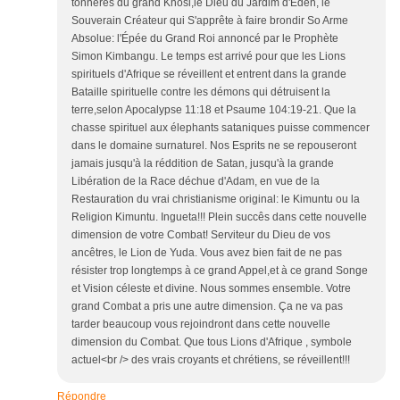
tonneres du grand Khosi,le Dieu du Jardim d'Eden, le
Souverain Créateur qui S'apprête à faire brondir So Arme
Absolue: l'Épée du Grand Roi annoncé par le Prophète
Simon Kimbangu. Le temps est arrivé pour que les Lions
spirituels d'Afrique se réveillent et entrent dans la grande
Bataille spirituelle contre les démons qui détruisent la
terre,selon Apocalypse 11:18 et Psaume 104:19-21. Que la
chasse spirituel aux élephants sataniques puisse commencer
dans le domaine surnaturel. Nos Esprits ne se repouseront
jamais jusqu'à la réddition de Satan, jusqu'à la grande
Libération de la Race déchue d'Adam, en vue de la
Restauration du vrai christianisme original: le Kimuntu ou la
Religion Kimuntu. Ingueta!!! Plein succês dans cette nouvelle
dimension de votre Combat! Serviteur du Dieu de vos
ancêtres, le Lion de Yuda. Vous avez bien fait de ne pas
résister trop longtemps à ce grand Appel,et à ce grand Songe
et Vision céleste et divine. Nous sommes ensemble. Votre
grand Combat a pris une autre dimension. Ça ne va pas
tarder beaucoup vous rejoindront dans cette nouvelle
dimension du Combat. Que tous Lions d'Afrique , symbole
actuel<br /> des vrais croyants et chrétiens, se réveillent!!!
Répondre