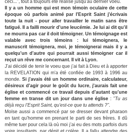
ceci...", tout a toujours été réalisé jusqu'au dernier voeu.
Il y a un homme qui est mon témoin oculaire de cette
époque où parfois animé par l'Esprit Saint j'écrivais
toute la nuit - pour aller travailler le matin sans être
fatigué. Il a failli mourir d'une leucémie. Je lui ai dit qu'il
ne mourra pas car il doit témoigner. Un témoignage est
valable avec trois témoins : lui témoignera, le
manuscrit témoignera, moi, je témoignerai mais il y a
quelqu'un d'autre qui pourrait aussi témoigner car il
reçut un rêve me concernant. Il vit à Lyon.
J'ai décidé de tenir le voeu que j'ai fait à Dieu et à apporter
la REVELATION qui m'a été confiée de 1993 à 1996 au
monde.
Si j'avais été un homme ordinaire, calculateur,
désireux d'agir pour le goût du lucre, j'aurais fait une
église et commencé ce travail depuis d'autant qu'une
femme en transe dit un jour dans une église
:
"Tu as
déjà reçu l'Esprit Saint, qu'est-ce que tu attends ?".
Moïse aussi a commencé par se dresser devant pharaon
en tant qu'homme en prenant le parti de ses frères. Il dû
même tuer pour cela là où moi j'ai eu des mots parfois durs
voire insultants, par dépit et colère. Il a fallu attendre des