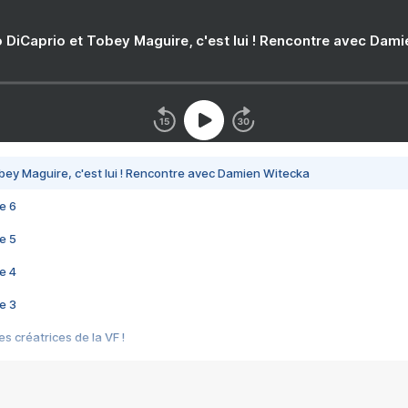
 DiCaprio et Tobey Maguire, c'est lui ! Rencontre avec Dam
bey Maguire, c'est lui ! Rencontre avec Damien Witecka
e 6
e 5
e 4
e 3
s créatrices de la VF !
e 2
e 1