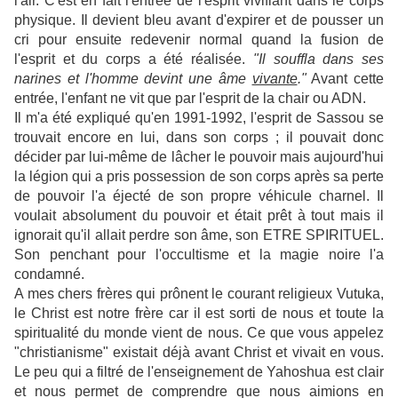
l'air. C'est en fait l'entrée de l'esprit vivifiant dans le corps
physique. Il devient bleu avant d'expirer et de pousser un
cri pour ensuite redevenir normal quand la fusion de
l'esprit et du corps a été réalisée.
"Il souffla dans ses
narines et l'homme devint une âme
vivante
."
Avant cette
entrée, l'enfant ne vit que par l'esprit de la chair ou ADN.
Il m'a été expliqué qu'en 1991-1992, l'esprit de Sassou se
trouvait encore en lui, dans son corps ; il pouvait donc
décider par lui-même de lâcher le pouvoir mais aujourd'hui
la légion qui a pris possession de son corps après sa perte
de pouvoir l'a éjecté de son propre véhicule charnel. Il
voulait absolument du pouvoir et était prêt à tout mais il
ignorait qu'il allait perdre son âme, son ETRE SPIRITUEL.
Son penchant pour l'occultisme et la magie noire l'a
condamné.
A mes chers frères qui prônent le courant religieux Vutuka,
le Christ est notre frère car il est sorti de nous et toute la
spiritualité du monde vient de nous. Ce que vous appelez
"christianisme" existait déjà avant Christ et vivait en vous.
Le peu qui a filtré de l'enseignement de Yahoshua est clair
et nous permet de comprendre que nous aimions en