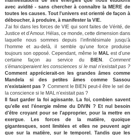
manifestations de ses énergies que nous étudions
avec avidité - sans chercher à connaître la MERE de
toutes les causes.
Tout l'univers est orienté de façon à
déboucher, à produire, à manifester la VIE.
J'ai foi dans les forces de VIE qui sont faites de Vérité, de
Justice et d'Amour. Hélas, ce monde, cette dimension dans
laquelle nous sommes depuis l'infinitésimale jusqu'à
l'homme et au-delà, il semble qu'une force produise
toujours son opposé. Cependant, même le
MAL
est d'une
certaine façon au service du
BIEN
.
Comment
s'émanciperaient les consciences si le mal n'existait pas ?
Comment apprécierait-on les grandes âmes comme
Mandela si des petites âmes comme Sassou
n'existaient pas ?
Comment le BIEN peut-il être le sel de
la conscience si le MAL n'existait pas ?
Il faut garder la foi agissante. La foi, combien savent
qu'elle est l'énergie même du
DIVIN
? Et nul besoin
d'être croyant pour se l'approprier, pour la mettre en
exergue. Les forces de la matière, quoique
gigantesques, sont limitées et elles ne peuvent agir
que sur la matière, sur le temporel. Tandis que les