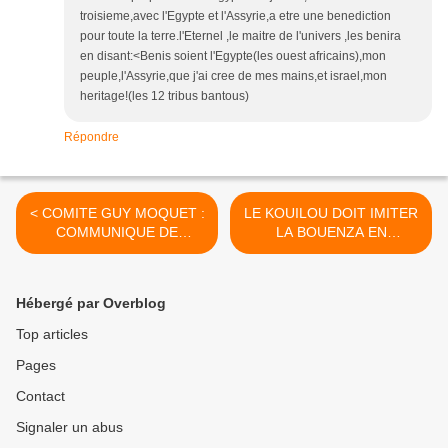
troisieme,avec l'Egypte et l'Assyrie,a etre une benediction
pour toute la terre.l'Eternel ,le maitre de l'univers ,les benira
en disant:<Benis soient l'Egypte(les ouest africains),mon
peuple,l'Assyrie,que j'ai cree de mes mains,et israel,mon
heritage!(les 12 tribus bantous)
Répondre
< COMITE GUY MOQUET :
LE KOUILOU DOIT IMITER
COMMUNIQUE DE
LA BOUENZA EN
PRESSE
REFUSANT D'ACCUEILLIR
SASSOU ! >
Hébergé par Overblog
Top articles
Pages
Contact
Signaler un abus