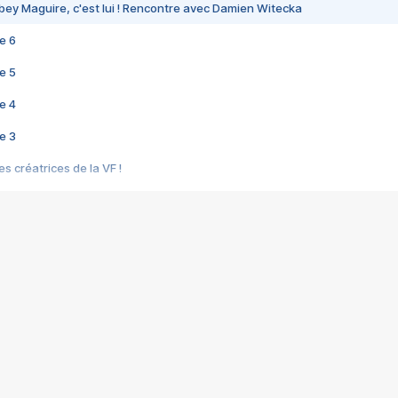
bey Maguire, c'est lui ! Rencontre avec Damien Witecka
e 6
e 5
e 4
e 3
s créatrices de la VF !
e 2
e 1
e Mektoub My Love arrive enfin ! Rencontre avec Shaïn Boumedine et Sal
i : après Toni en famille
elle réalise le bouleversant Dites lui que je l'aime
ais ! Rencontre autour de Vie privée de Rebecca Zlotowski
 de Marguerite, Grave... Rencontre avec Ella Rumpf