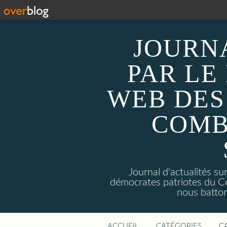
JOURN
PAR LE
WEB DES
COMB
Journal d'actualités 
démocrates patriotes du C
nous batto
ACCUEIL
CATÉGORIES
C