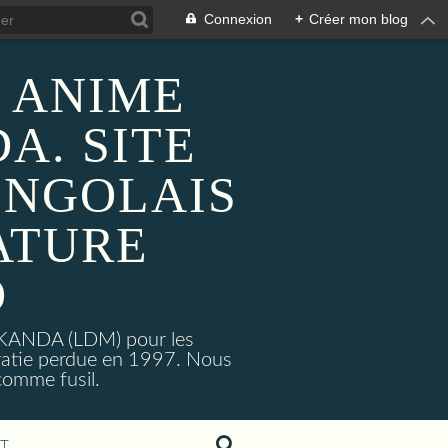
Connexion
+
Créer mon blog
 ANIME
A. SITE
ONGOLAIS
ATURE
O
MAKANDA (LDM) pour les
ratie perdue en 1997. Nous
omme fusil.
T