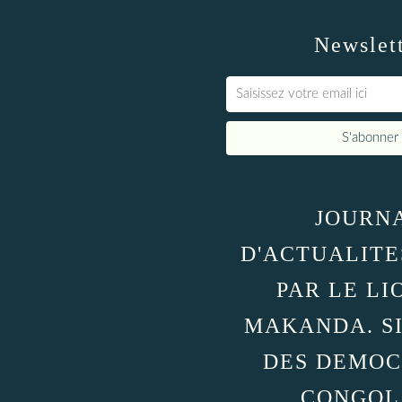
Newslet
JOURN
D'ACTUALITE
PAR LE LI
MAKANDA. S
DES DEMOC
CONGOL