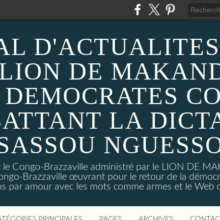
AL D'ACTUALITES
 LION DE MAKAND
 DEMOCRATES C
ATTANT LA DICT
SASSOU NGUESS
sur le Congo-Brazzaville administré par le LION DE 
ongo-Brazzaville œuvrant pour le retour de la démoc
ns par amour avec les mots comme armes et le Web c
ATÉGORIES PRINCIPALES
PAGES
ARCHIVES
CONTAC