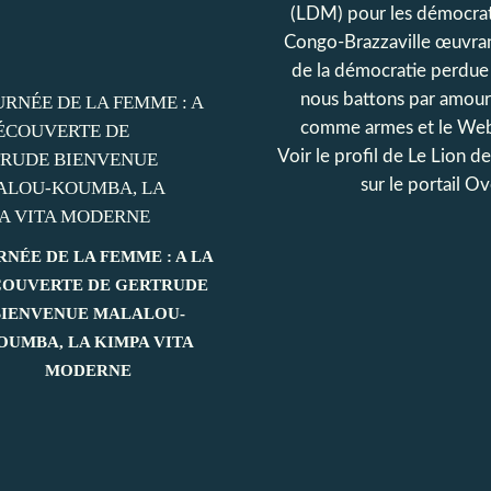
(LDM) pour les démocrat
Congo-Brazzaville œuvran
de la démocratie perdue
nous battons par amour
comme armes et le Web
Voir le profil de
Le Lion d
sur le portail O
RNÉE DE LA FEMME : A LA
OUVERTE DE GERTRUDE
BIENVENUE MALALOU-
OUMBA, LA KIMPA VITA
MODERNE