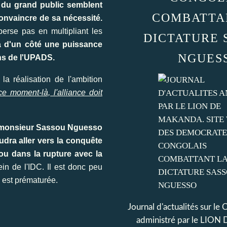
 du grand public semblent
COMBATTA
convaincre de sa nécessité.
erse pas en multipliant les
DICTATURE 
 a d'un côté une puissance
NGUES
ns de l'UPADS.
la réalisation de l'ambition
ce moment-là, l'alliance doit
 de monsieur Sassou Nguesso
udra aller vers la conquête
ou dans la rupture avec la
ein de l'IDC. Il est donc peu
 est prématurée.
Journal d'actualités sur le
administré par le LI