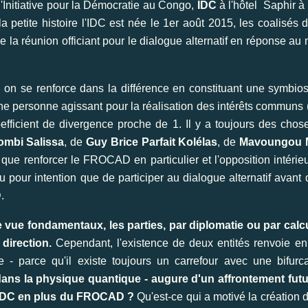
l'Initiative pour la Démocratie au Congo,
IDC
à l'hôtel Saphir à
 petite histoire l'IDC est née le 1er août 2015, les coalisés 
 réunion officiant pour le dialogue alternatif en réponse au m
 : on se renforce dans la différence en constituant une symbi
e personne agissant pour la réalisation des intérêts communs (en
oefficient de divergence proche de 1. Il y a toujours des chos
mbi Salissa
, de
Guy Brice Parfait Kolélas
, de
Mavoungou 
 que renforcer le FROCAD en particulier et l'opposition intéri
eu pour intention que de participer au dialogue alternatif avant 
.
e vue fondamentaux, les parties, par diplomatie ou par ca
direction.
Cependant, l'existence de deux entités renvoie en f
 - parce qu'il existe toujours un carrefour avec une bifurc
 dans la physique quantique - augure d'un affrontement futu
l'IDC en plus du FROCAD ?
Qu'est-ce qui a motivé la création d