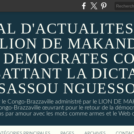
AL D'ACTUALITES
 LION DE MAKAND
 DEMOCRATES C
ATTANT LA DICT
SASSOU NGUESS
sur le Congo-Brazzaville administré par le LION DE 
ongo-Brazzaville œuvrant pour le retour de la démoc
ns par amour avec les mots comme armes et le Web c
ATÉGORIES PRINCIPALES
PAGES
ARCHIVES
CONTAC