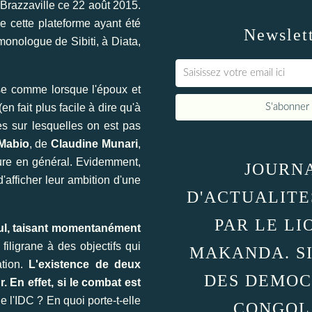
 Brazzaville ce 22 août 2015.
de cette plateforme ayant été
Newslet
onologue de Sibiti, à Diata,
ose comme lorsque l'époux et
 fait plus facile à dire qu'à
es sur lesquelles on est pas
Mabio
, de
Claudine Munari
,
eure en général. Evidemment,
JOURN
d'afficher leur ambition d'une
D'ACTUALITE
PAR LE LI
lcul, taisant momentanément
iligrane à des objectifs qui
MAKANDA. S
ation.
L'existence de deux
DES DEMOC
r.
En effet, si le combat est
e l'IDC ? En quoi porte-t-elle
CONGOL