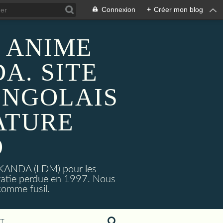
Connexion
+
Créer mon blog
 ANIME
A. SITE
ONGOLAIS
ATURE
O
MAKANDA (LDM) pour les
ratie perdue en 1997. Nous
omme fusil.
T