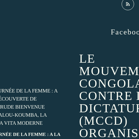
Facebo
LE
MOUVEM
CONGOL
CONTRE 
DICTATU
(MCCD)
ORGANIS
RNÉE DE LA FEMME : A LA