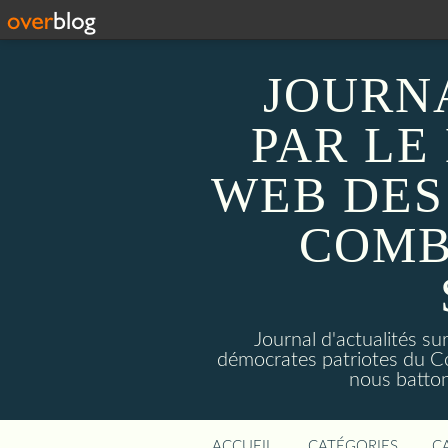
JOURN
PAR LE
WEB DES
COMB
Journal d'actualités 
démocrates patriotes du C
nous batto
ACCUEIL
CATÉGORIES
C