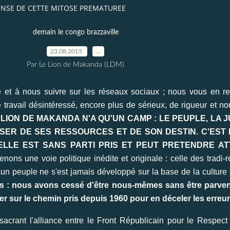
PENSE DE CETTE MITOSE PREMATUREE
demain le congo brazzaville
23.08.2015
…
Par Le Lion de Makanda (LDM)
 et à nous suivre sur les réseaux sociaux ; nous vous en r
travail désintéressé, encore plus de sérieux, de rigueur et no
 LION DE MAKANDA N'A QU'UN CAMP : LE PEUPLE, LA J
OSER DE SES RESSOURCES ET DE SON DESTIN. C'EST
ELLE EST SANS PARTI PRIS ET PEUT PRETENDRE A
ons une voie politique inédite et originale : celle des tradi-
cun peuple ne s'est jamais développé sur la base de la culture e
s : nous avons cessé d'être nous-mêmes sans être parvenu
ger sur le chemin pris depuis 1960 pour en déceler les erreurs
rant l'alliance entre le Front Républicain pour le Respect d