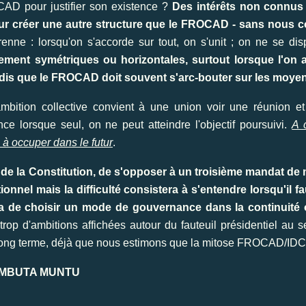
CAD pour justifier son existence ?
Des intérêts non connus
pour créer une autre structure que le FROCAD - sans nous 
ne : lorsqu'on s'accorde sur tout, on s'unit ; on ne se disp
cilement symétriques ou horizontales, surtout lorsque l'on
andis que le FROCAD doit souvent s'arc-bouter sur les moye
mbition collective convient à une union voir une réunion et 
ance lorsque seul, on ne peut atteindre l'objectif poursuivi.
A 
 à occuper dans le futur
.
ct de la Constitution, de s'opposer à un troisième mandat
nnel mais la difficulté consistera à s'entendre lorsqu'il fa
ira de choisir un mode de gouvernance dans la continuité 
 trop d'ambitions affichées autour du fauteuil présidentiel au s
le long terme, déjà que nous estimons que la mitose FROCAD/IDC
 MBUTA MUNTU