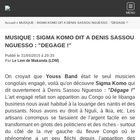
MENU
Accueil
» MUSIQUE : SIGMA KOMO DIT A DENIS SASSOU NGUESSO : "DEGAGE !"
MUSIQUE : SIGMA KOMO DIT A DENIS SASSOU
NGUESSO : "DEGAGE !"
Publié le 31/05/2015 à 20:35
Par
Le Lion de Makanda (LDM)
On croyait que
Youss Band
était le seul musicien
congolais engagé, voilà qu'on découvre
Sigma Komo
qui
dit ouvertement à Denis Sassou Nguesso :
"Dégage !"
L'art engagé refait son apparition au Congo où le libanga
business nous avait habitué à la louange des nantis et des
puissants. Nous avons eu droit à Nguli, à Ikia, etc. Les
artisans corrompus se faisaient de l'argent facile en se
transformant en griots des politiciens et des riches - surtout
du côté de la rive gauche du fleuve Congo où le
phénomène a un peu fléchi depuis l'apparition des