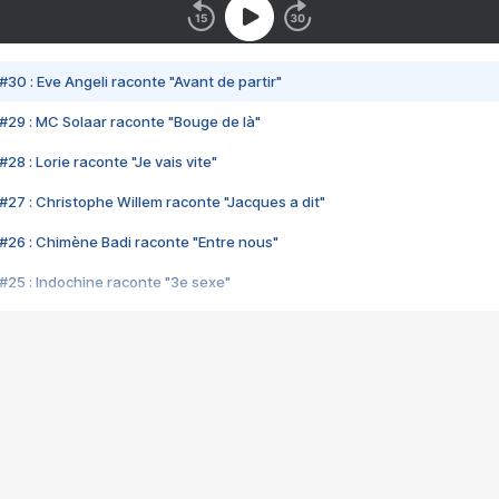
#30 : Eve Angeli raconte "Avant de partir"
#29 : MC Solaar raconte "Bouge de là"
28 : Lorie raconte "Je vais vite"
#27 : Christophe Willem raconte "Jacques a dit"
#26 : Chimène Badi raconte "Entre nous"
#25 : Indochine raconte "3e sexe"
#24 : Zaho raconte "C'est chelou"
#23 : Patrick Bruel raconte "Au café des délices"
#22 : Kyo raconte "Le chemin"
#21 : Nolwenn Leroy raconte "Cassé"
#20 : Patrick Hernandez raconte "Born to be alive"