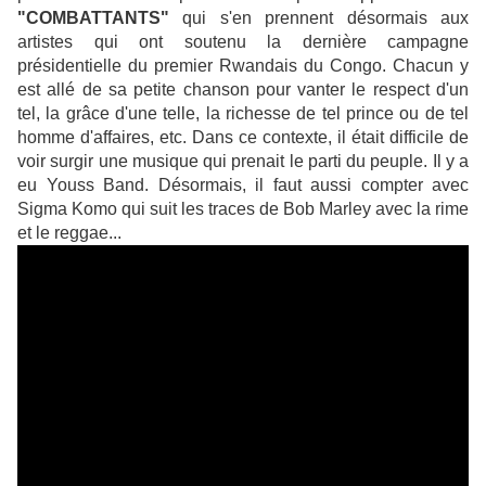
"COMBATTANTS"
qui s'en prennent désormais aux
artistes qui ont soutenu la dernière campagne
présidentielle du premier Rwandais du Congo. Chacun y
est allé de sa petite chanson pour vanter le respect d'un
tel, la grâce d'une telle, la richesse de tel prince ou de tel
homme d'affaires, etc. Dans ce contexte, il était difficile de
voir surgir une musique qui prenait le parti du peuple. Il y a
eu Youss Band. Désormais, il faut aussi compter avec
Sigma Komo qui suit les traces de Bob Marley avec la rime
et le reggae...