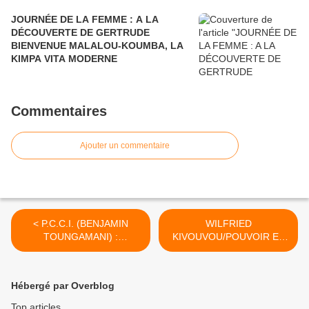
JOURNÉE DE LA FEMME : A LA
DÉCOUVERTE DE GERTRUDE
BIENVENUE MALALOU-KOUMBA, LA
KIMPA VITA MODERNE
Commentaires
Ajouter un commentaire
< P.C.C.I. (BENJAMIN
WILFRIED
TOUNGAMANI) :
KIVOUVOU/POUVOIR ET
Communiqué relatif à
CONSTITUTION AU
l’assassinat de monsieur
CONGO-BRAZZAVILLE :
Batola Régis
CA MANQUE DE
Hébergé par Overblog
COURAGE ! >
Top articles