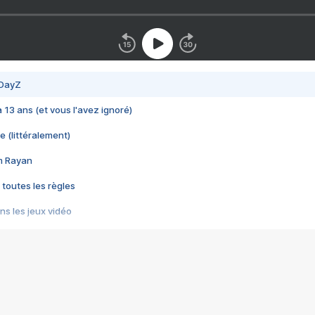
 DayZ
 a 13 ans (et vous l'avez ignoré)
e (littéralement)
im Rayan
 toutes les règles
s les jeux vidéo
us choquant de Rockstar ? - Le scandale BULLY
e plus moche de Steam
du RÊVE tourne au CAUCHEMAR
pendant 8 heures